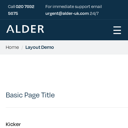
Call
020 7692
For immediate support email
5675
urgent@alder-uk.com
24/7
☰
Home
/
Layout Demo
Extended Page Title
Basic Page Title
Kicker