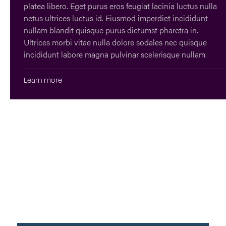
platea libero. Eget purus eros feugiat lacinia luctus nulla
netus ultrices luctus id. Eiusmod imperdiet incididunt
nullam blandit quisque purus dictumst pharetra in.
Ultrices morbi vitae nulla dolore sodales nec quisque
incididunt labore magna pulvinar scelerisque nullam.
Learn more
Sign up to our
Newsletter
Full Name*