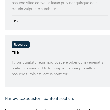
posuere vitae convallis lacus pulvinar quisque odio
mauris vulputate curabitur.
Link
Resource
Title
Turpis curabitur euismod posuere bibendum venenatis
pretium ornare id. Dictum sapien labore phasellus
posuere turpis est lectus porttitor.
Narrow text/custom content section.
Lorem ipsum dolor sit amet imperdiet libero tristique