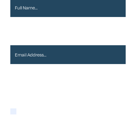
Email Address*
Please tick if you are happy for Alder to contact
you with newsletters via email:
Yes
You may opt-out at any time as detailed in our
Privacy Policy
.