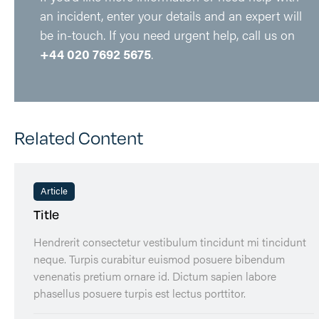
an incident, enter your details and an expert will
be in-touch. If you need urgent help, call us on
+44 020 7692 5675
.
Related Content
Article
Title
Hendrerit consectetur vestibulum tincidunt mi tincidunt
neque. Turpis curabitur euismod posuere bibendum
venenatis pretium ornare id. Dictum sapien labore
phasellus posuere turpis est lectus porttitor.