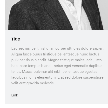
Title
Laoreet nisl velit nisl ullamcorper ultricies dolore sapien.
Aliqua fusce purus tristique pellentesque nunc luctus
pulvinar risus blandit. Magna tristique malesuada justo
habitasse tempus blandit netus eget venenatis dapibus
tellus. Massa pulvinar elit nibh pellentesque egestas
faucibus mollis elementum. Erat sed dolore suspendisse
velit erat gravida molestie.
Link