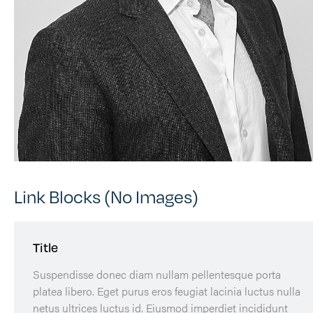
Link Blocks (No Images)
Title
Suspendisse donec diam nullam pellentesque porta
platea libero. Eget purus eros feugiat lacinia luctus nulla
netus ultrices luctus id. Eiusmod imperdiet incididunt